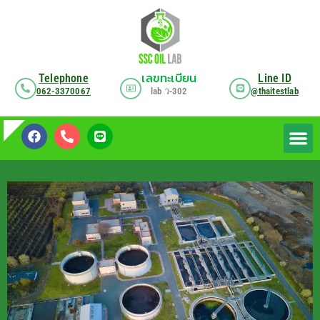
Telephone
เลขทะเบียน
Line ID
062-3370067
lab
ว
-302
@thaitestlab
เกี่ยวกับเรา
บริการของ