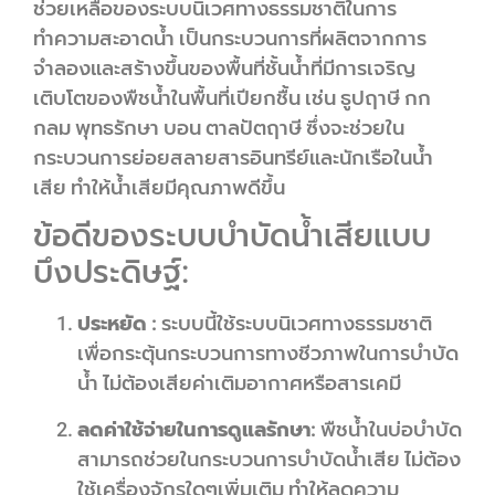
ช่วยเหลือของระบบนิเวศทางธรรมชาติในการ
ทำความสะอาดน้ำ เป็นกระบวนการที่ผลิตจากการ
จำลองและสร้างขึ้นของพื้นที่ชั้นน้ำที่มีการเจริญ
เติบโตของพืชน้ำในพื้นที่เปียกชื้น เช่น ธูปฤาษี กก
กลม พุทธรักษา บอน ตาลปัตฤาษี ซึ่งจะช่วยใน
กระบวนการย่อยสลายสารอินทรีย์และนักเรือในน้ำ
เสีย ทำให้น้ำเสียมีคุณภาพดีขึ้น
ข้อดีของระบบบำบัดน้ำเสียแบบ
บึงประดิษฐ์:
ประหยัด :
ระบบนี้ใช้ระบบนิเวศทางธรรมชาติ
เพื่อกระตุ้นกระบวนการทางชีวภาพในการบำบัด
น้ำ ไม่ต้องเสียค่าเติมอากาศหรือสารเคมี
ลดค่าใช้จ่ายในการดูแลรักษา:
พืชน้ำในบ่อบำบัด
สามารถช่วยในกระบวนการบำบัดน้ำเสีย ไม่ต้อง
ใช้เครื่องจักรใดๆเพิ่มเติม ทำให้ลดความ