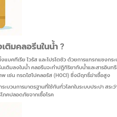
งเติมคลอรีนในน้ำ
?
์ ทั้งแบคทีเรีย ไวรัส และโปรโตซัว ด้วยการแทรกแซงก
อรีนเติมลงในน้ำ คลอรีนจะทำปฏิกิริยากับน้ำและสารอินทรี
าพ เช่น กรดไฮโปคลอรัส (HOCl) ซึ่งมีฤทธิ์ฆ่าเชื้อสูง
นกระบวนการมาตรฐานที่ใช้กันทั่วโลกในระบบประปา สระว่
ู้บริโภคปลอดภัยจากเชื้อโรค